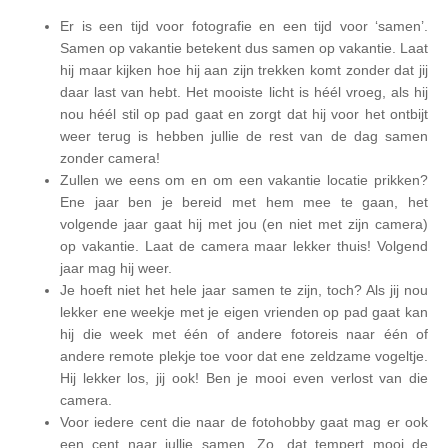
Er is een tijd voor fotografie en een tijd voor ‘samen’.
Samen op vakantie betekent dus samen op vakantie. Laat
hij maar kijken hoe hij aan zijn trekken komt zonder dat jij
daar last van hebt. Het mooiste licht is héél vroeg, als hij
nou héél stil op pad gaat en zorgt dat hij voor het ontbijt
weer terug is hebben jullie de rest van de dag samen
zonder camera!
Zullen we eens om en om een vakantie locatie prikken?
Ene jaar ben je bereid met hem mee te gaan, het
volgende jaar gaat hij met jou (en niet met zijn camera)
op vakantie. Laat de camera maar lekker thuis! Volgend
jaar mag hij weer.
Je hoeft niet het hele jaar samen te zijn, toch? Als jij nou
lekker ene weekje met je eigen vrienden op pad gaat kan
hij die week met één of andere fotoreis naar één of
andere remote plekje toe voor dat ene zeldzame vogeltje.
Hij lekker los, jij ook! Ben je mooi even verlost van die
camera.
Voor iedere cent die naar de fotohobby gaat mag er ook
een cent naar jullie samen. Zo, dat tempert mooi de