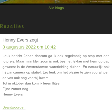
Alle blogs
Lees
Reacties
Interacties
Henny Evers
zegt
3 augustus 2022 om 10:42
Leuk bericht Johan daarom ga ik ook regelmatig op stap met een
fotoreis. Maar mijn kleinzoon is ook besmet lekker met hem op pad
geweest in de Amsterdamse waterleiding duinen. En natuurlijk ook
hij zijn camera op statief. Erg leuk om het plezier te zien vooral toen
de vos ook nog voorbij kwam.
Tot in oktober dan kom ik leren flitsen.
Fijne zomer nog
Henny Evers
Beantwoorden