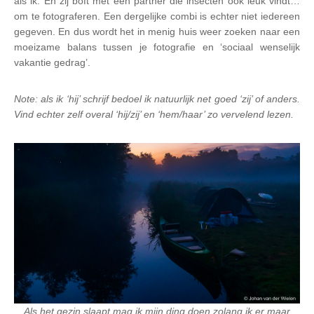
als ik. En zij boft met een partner die insecten ook leuk vindt…
om te fotograferen. Een dergelijke combi is echter niet iedereen
gegeven. En dus wordt het in menig huis weer zoeken naar een
moeizame balans tussen je fotografie en ‘sociaal wenselijk
vakantie gedrag’.
Note: als ik ‘hij’ schrijf bedoel ik natuurlijk net goed ‘zij’ of anders.
Vind echter zelf overal ‘hij/zij’ en ‘hem/haar’ zo vervelend lezen.
Als het gezin slaapt mag ik mijn ding doen zolang ik er maar