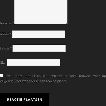
Reactie
*
Naam
*
E-mail
*
Site
Mijn naam, e-mail en site opslaan in deze browser voor d
volgende keer wanneer ik een reactie plaats.