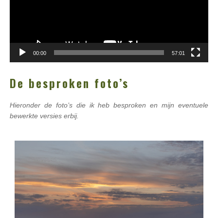
00:00
57:01
De besproken foto’s
Hieronder de foto’s die ik heb besproken en mijn eventuele
bewerkte versies erbij.