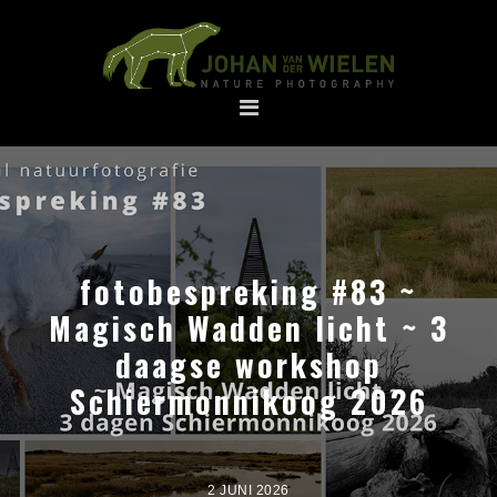
Spring
Door
naar
naar
de
de
hoofdnavigatie
hoofd
inhoud
fotobespreking #83 ~
Magisch Wadden licht ~ 3
daagse workshop
Schiermonnikoog 2026
2 JUNI 2026