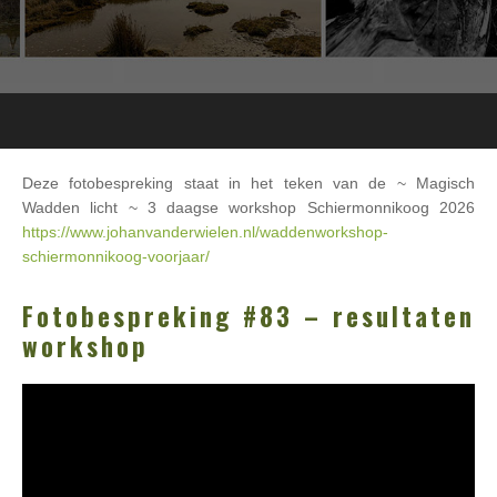
Deze fotobespreking staat in het teken van de ~ Magisch
Wadden licht ~ 3 daagse workshop Schiermonnikoog 2026
https://www.johanvanderwielen.nl/waddenworkshop-
schiermonnikoog-voorjaar/
Fotobespreking #83 – resultaten
workshop
Videospeler