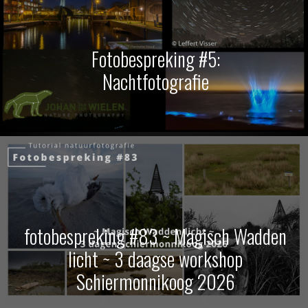
Fotobespreking #5:
Nachtfotografie
fotobespreking #83 ~ Magisch Wadden
licht ~ 3 daagse workshop
Schiermonnikoog 2026