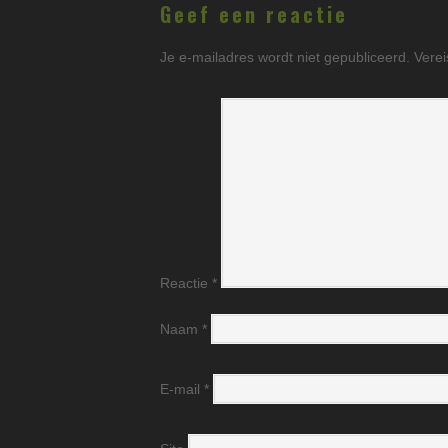
Geef een reactie
Je e-mailadres wordt niet gepubliceerd.
Verei
Reactie
*
Naam
*
E-mail
*