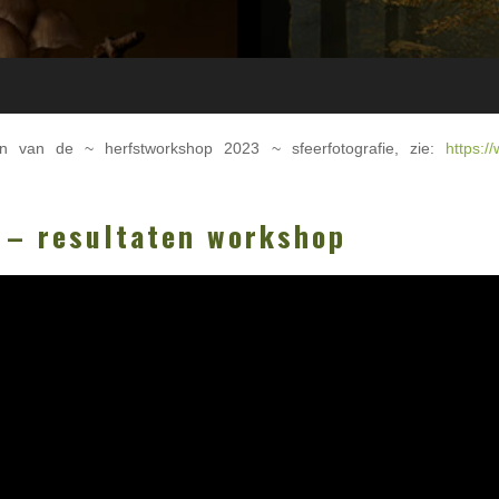
en van de ~ herfstworkshop 2023 ~ sfeerfotografie, zie:
https:/
 – resultaten workshop