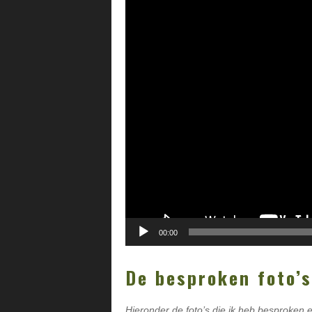
00:00
De besproken foto’s
Hieronder de foto’s die ik heb besproken e