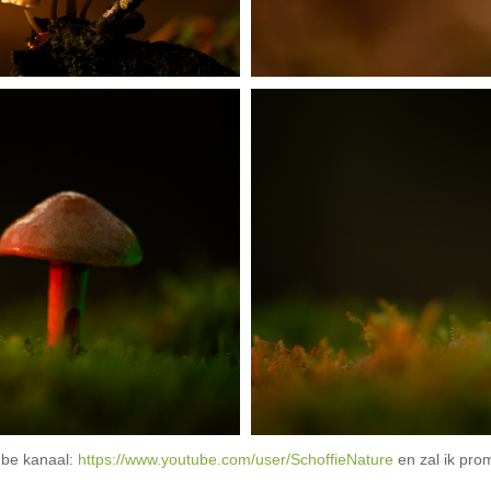
ube kanaal:
https://www.youtube.com/user/SchoffieNature
en zal ik pro