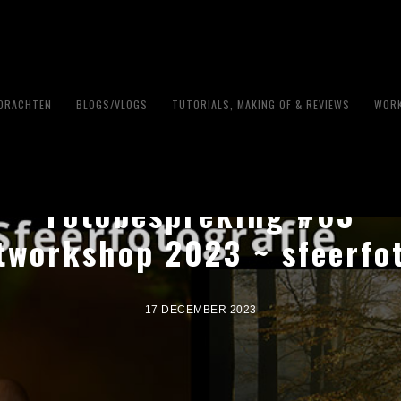
PDRACHTEN
BLOGS/VLOGS
TUTORIALS, MAKING OF & REVIEWS
WORK
Fotobespreking #63
tworkshop 2023 ~ sfeerfo
17 DECEMBER 2023