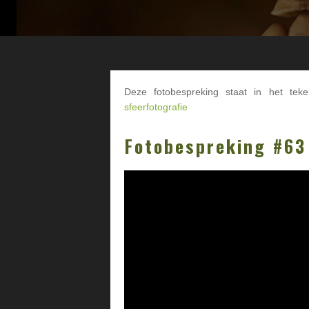
Deze fotobespreking staat in het tek
sfeerfotografie
Fotobespreking #63
Videospeler