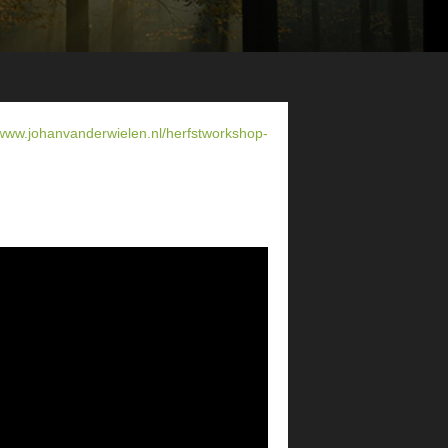
/www.johanvanderwielen.nl/herfstworkshop-