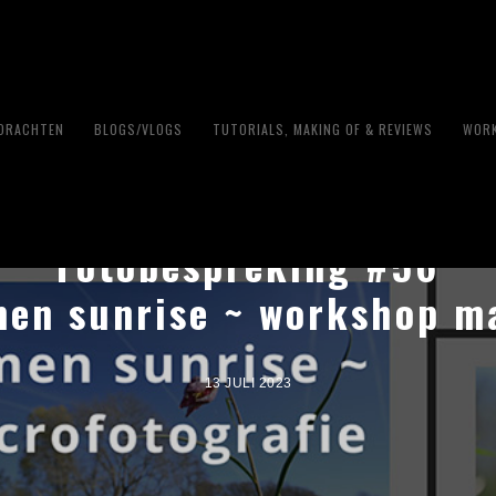
PDRACHTEN
BLOGS/VLOGS
TUTORIALS, MAKING OF & REVIEWS
WORK
Fotobespreking #56
men sunrise ~ workshop m
13 JULI 2023