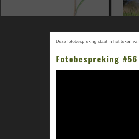
Deze fotobespreking staat in het teken va
Fotobespreking #56
Videospeler