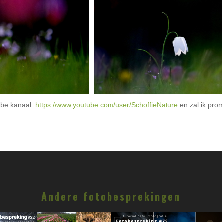
ube kanaal:
https://www.youtube.com/user/SchoffieNature
en zal ik pro
Andere fotobesprekingen