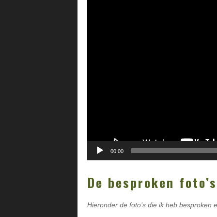
00:00
De besproken foto’s
Hieronder de foto’s die ik heb besproken e