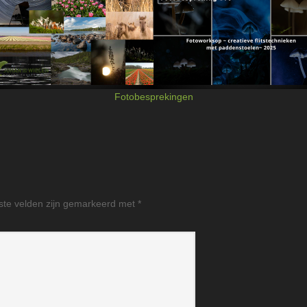
Fotobesprekingen
ste velden zijn gemarkeerd met
*