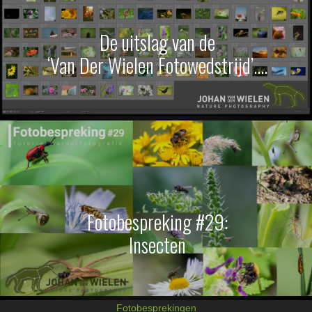
De uitslag van de
‘Van Der Wielen Fotowedstrijd’….
Fotobespreking #29:
Insecten
Fotobesprekingen