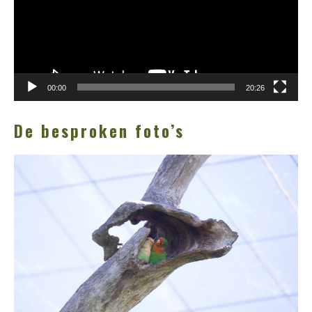
00:00
20:26
De besproken foto’s