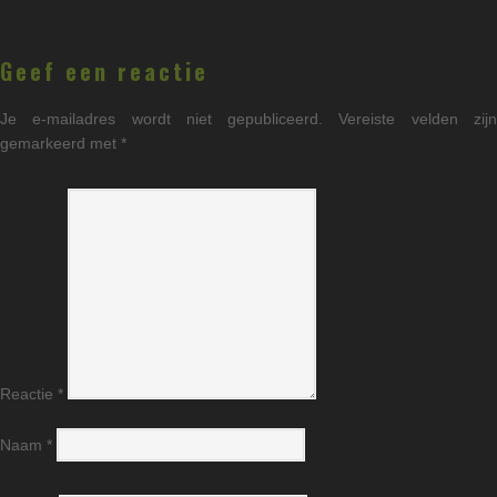
Geef een reactie
Je e-mailadres wordt niet gepubliceerd.
Vereiste velden zij
gemarkeerd met
*
Reactie
*
Naam
*