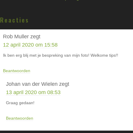
Lees
Reacties
Interacties
Rob Muller
zegt
12 april 2020 om 15:58
Ik ben erg blij met je bespreking van mijn foto! Welkome tips!!
Beantwoorden
Johan van der Wielen
zegt
13 april 2020 om 08:53
Graag gedaan!
Beantwoorden