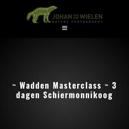
Spring
Door
naar
naar
de
de
hoofdnavigatie
hoofd
inhoud
~ Wadden Masterclass ~ 3
dagen Schiermonnikoog