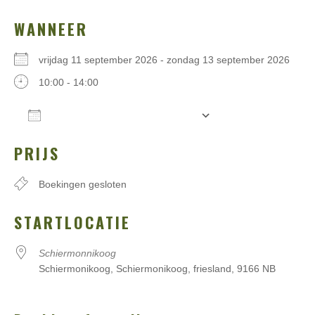
WANNEER
vrijdag 11 september 2026 - zondag 13 september 2026
10:00 - 14:00
AAN AGENDA TOEVOEGEN
Download ICS
Google Calendar
iCalen
PRIJS
Boekingen gesloten
STARTLOCATIE
Schiermonnikoog
Schiermonikoog, Schiermonikoog, friesland, 9166 NB