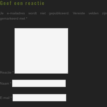
Geef een reactie
Je e-mailadres wordt niet gepubliceerd.
Vereiste velden zij
gemarkeerd met
*
Reactie
*
Naam
*
E-mail
*