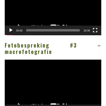
00:00
18:39
Fotobespreking #3 –
macrofotografie
Videospeler