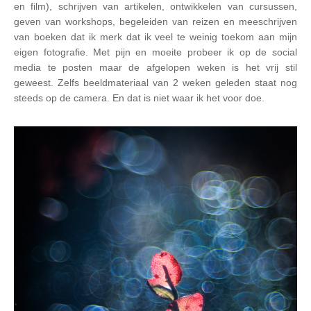
en film), schrijven van artikelen, ontwikkelen van cursussen,
geven van workshops, begeleiden van reizen en meeschrijven
van boeken dat ik merk dat ik veel te weinig toekom aan mijn
eigen fotografie. Met pijn en moeite probeer ik op de social
media te posten maar de afgelopen weken is het vrij stil
geweest. Zelfs beeldmateriaal van 2 weken geleden staat nog
steeds op de camera. En dat is niet waar ik het voor doe.