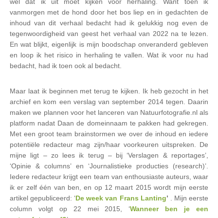
wel dat ik uit moet kijken voor herhaling. Want toen ik
vanmorgen met de hond door het bos liep en in gedachten de
inhoud van dit verhaal bedacht had ik gelukkig nog even de
tegenwoordigheid van geest het verhaal van 2022 na te lezen.
En wat blijkt, eigenlijk is mijn boodschap onveranderd gebleven
en loop ik het risico in herhaling te vallen. Wat ik voor nu had
bedacht, had ik toen ook al bedacht.
Maar laat ik beginnen met terug te kijken. Ik heb gezocht in het
archief en kom een verslag van september 2014 tegen. Daarin
maken we plannen voor het lanceren van Natuurfotografie.nl als
platform nadat Daan de domeinnaam te pakken had gekregen.
Met een groot team brainstormen we over de inhoud en iedere
potentiële redacteur mag zijn/haar voorkeuren uitspreken. De
mijne ligt – zo lees ik terug – bij ‘Verslagen & reportages’,
‘Opinie & columns’ en ‘Journalistieke producties (research)’.
Iedere redacteur krijgt een team van enthousiaste auteurs, waar
ik er zelf één van ben, en op 12 maart 2015 wordt mijn eerste
artikel gepubliceerd: ‘
De week van Frans Lanting
’
. Mijn eerste
column volgt op 22 mei 2015, ‘
Wanneer ben je een