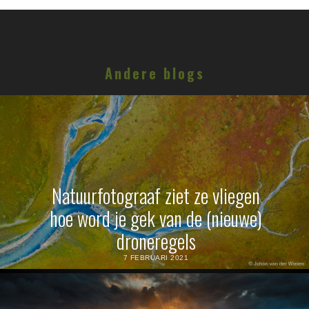
Andere blogs
Natuurfotograaf ziet ze vliegen
hoe word je gek van de (nieuwe)
droneregels
7 FEBRUARI 2021