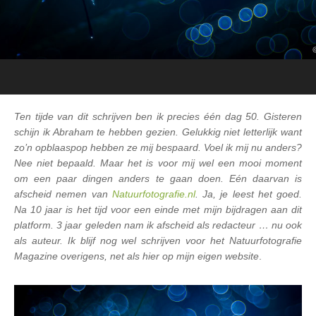
Ten tijde van dit schrijven ben ik precies één dag 50. Gisteren
schijn ik Abraham te hebben gezien. Gelukkig niet letterlijk want
zo’n opblaaspop hebben ze mij bespaard. Voel ik mij nu anders?
Nee niet bepaald. Maar het is voor mij wel een mooi moment
om een paar dingen anders te gaan doen. Eén daarvan is
afscheid nemen van
Natuurfotografie.nl
. Ja, je leest het goed.
Na 10 jaar is het tijd voor een einde met mijn bijdragen aan dit
platform. 3 jaar geleden nam ik afscheid als redacteur … nu ook
als auteur. Ik blijf nog wel schrijven voor het Natuurfotografie
Magazine overigens, net als hier op mijn eigen website
.