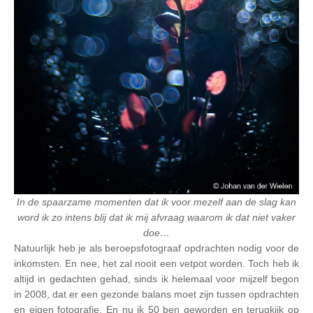
In de spaarzame momenten dat ik voor mezelf aan de slag kan
word ik zo intens blij dat ik mij afvraag waarom ik dat niet vaker
doe…
Natuurlijk heb je als beroepsfotograaf opdrachten nodig voor de
inkomsten. En nee, het zal nooit een vetpot worden. Toch heb ik
altijd in gedachten gehad, sinds ik helemaal voor mijzelf begon
in 2008, dat er een gezonde balans moet zijn tussen opdrachten
en eigen fotografie. En nu ik 50 ben geworden en terugkijk op