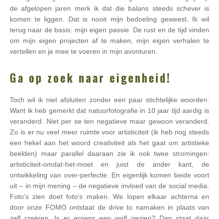
de afgelopen jaren merk ik dat die balans steeds schever is
komen te liggen. Dat is nooit mijn bedoeling geweest. Ik wil
terug naar de basis: mijn eigen passie. De rust en de tijd vinden
om mijn eigen projecten af te maken, mijn eigen verhalen te
vertellen en je mee te voeren in mijn avonturen.
Ga op zoek naar eigenheid!
Toch wil ik niet afsluiten zonder een paar stichtelijke woorden.
Want ik heb gemerkt dat natuurfotografie in 10 jaar tijd aardig is
veranderd. Niet per se ten negatieve maar gewoon veranderd.
Zo is er nu veel meer ruimte voor artisticiteit (ik heb nog steeds
een hekel aan het woord creativiteit als het gaat om artistieke
beelden) maar parallel daaraan zie ik ook twee stromingen:
artisticiteit-omdat-het-moet en juist de ander kant, de
ontwikkeling van over-perfectie. En eigenlijk komen beide voort
uit – in mijn mening – de negatieve invloed van de social media.
Foto’s zien doet foto’s maken. We lopen elkaar achterna en
door onze FOMO ontstaat de drive to namaken in plaats van
zelf creëren. Is er ergens een wolf gezien? Dan staat daar