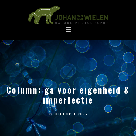
Spring
Door
naar
naar
de
de
hoofdnavigatie
hoofd
inhoud
Column: ga voor eigenheid &
imperfectie
28 DECEMBER 2025