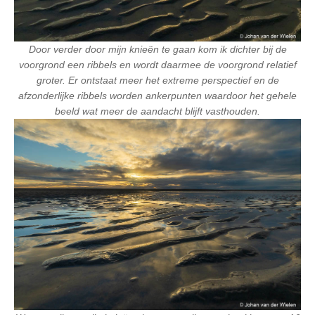
Door verder door mijn knieën te gaan kom ik dichter bij de
voorgrond een ribbels en wordt daarmee de voorgrond relatief
groter. Er ontstaat meer het extreme perspectief en de
afzonderlijke ribbels worden ankerpunten waardoor het gehele
beeld wat meer de aandacht blijft vasthouden.