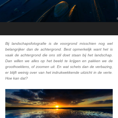
Bij landschapsfotografie is de voorgrond misschien nog wel
belangrijker dan de achtergrond. Best opmerkelijk want het is
vaak de achtergrond die ons stil doet staan bij het landschap.
Dan willen we alles op het beeld te krijgen en pakken we de
groothoeklens, of zoomen uit. En wat schets dan de verbazing,
er blijft weinig over van het indrukwekkende uitzicht in de verte.
Hoe kan dat?