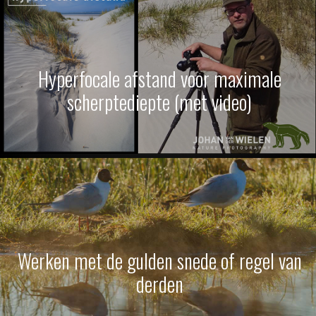
Hyperfocale afstand voor maximale
scherptediepte (met video)
Werken met de gulden snede of regel van
derden