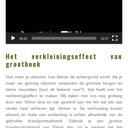
00:00
32:07
Het verkleiningseffect van
groothoek
Hoe meer je uitzoomt, hoe kleiner de achtergrond wordt. Als je
maar ver genoeg uitzoomt verworden de grootste bergen tot
kleine heuveltjes (kom dit bekend voor?). Dat heeft met het
verkleiningseffect te maken. Wij kijken met ons oog grofweg
door een 50mm lens en zijn gewend aan het feit dat iets wat
verder naar achteren ligt, kleiner is. De verhouding tussen
afstand en mate van verkleining is echter afhankelijk van de
gebruikte brandpuntsafstand. Gebruik je een grotere
brandpuntsafstand van 50mm dan zul je merken dat het