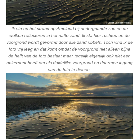
Ik sta op het strand op Ameland bij ondergaande zon en de
wolken reflecteren in het natte zand. Ik sta hier rechtop en de
voorgrond wordt gevormd door alle zand ribbels. Toch vind ik de
foto vrij leeg en dat komt omdat de voorgrond niet alleen bijna
de helft van de foto beslaat maar tegelijk eigenlijk ook niet een
ankerpunt heeft om als duidelijke voorgrond en daarmee ingang
van de foto te dienen.