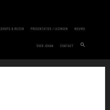
SHOPS & REIZEN
PRESENTATIES / LEZINGEN
NIEUWS
ht
OVER JOHAN
CONTACT