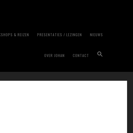
SHOPS & REIZEN
PRESENTATIES / LEZINGEN
NIEUWS
45 v2
OVER JOHAN
CONTACT