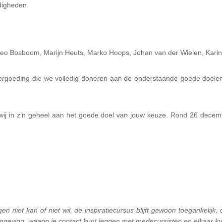
ndigheden
Theo Bosboom, Marijn Heuts, Marko Hoops, Johan van der Wielen, Karin
rgoeding die we volledig doneren aan de onderstaande goede doelen. 
ij in z’n geheel aan het goede doel van jouw keuze. Rond 26 decem
en niet kan of niet wil, de inspiratiecursus blijft gewoon toegankelijk
-omgeving, waarin je contact kunt leggen met medecursisten en elkaar k