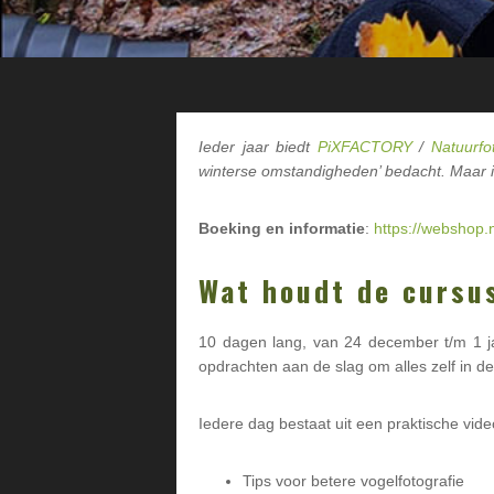
Ieder jaar biedt
PiXFACTORY
/
Natuurfot
winterse omstandigheden’ bedacht.
Maar i
Boeking en informatie
:
https://webshop.n
Wat houdt de cursu
10 dagen lang, van 24 december t/m 1 ja
opdrachten aan de slag om alles zelf in de
Iedere dag bestaat uit een praktische vid
Tips voor betere vogelfotografie