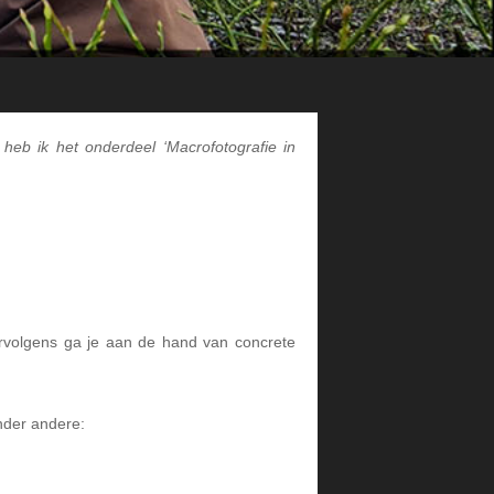
heb ik het onderdeel ‘Macrofotografie in
ervolgens ga je aan de hand van concrete
nder andere: