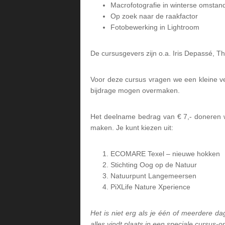
Macrofotografie in winterse omsta
Op zoek naar de raakfactor
Fotobewerking in Lightroom
De cursusgevers zijn o.a. Iris Depassé, 
Voor deze cursus vragen we een kleine ve
bijdrage mogen overmaken.
Het deelname bedrag van € 7,- doneren w
maken. Je kunt kiezen uit:
ECOMARE Texel – nieuwe hokken
Stichting Oog op de Natuur
Natuurpunt Langemeersen
PiXLife Nature Xperience
Het is niet erg als je één of meerdere dag
alles vindt plaats in een speciale cursus