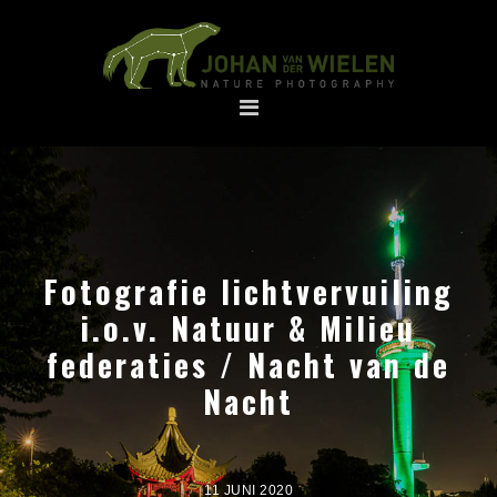
Spring
Door
naar
naar
de
de
hoofdnavigatie
hoofd
inhoud
Fotografie lichtvervuiling
i.o.v. Natuur & Milieu
federaties / Nacht van de
Nacht
11 JUNI 2020