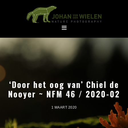
Spring
Door
naar
naar
de
de
hoofdnavigatie
hoofd
inhoud
‘Door het oog van’ Chiel de
Nooyer ~ NFM 46 / 2020-02
1 MAART 2020