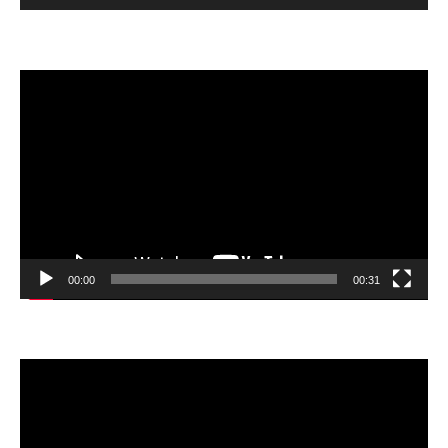
Videospeler
00:00
00:31
Videospeler