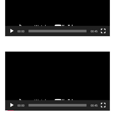
00:00
00:45
Videospeler
00:00
00:45